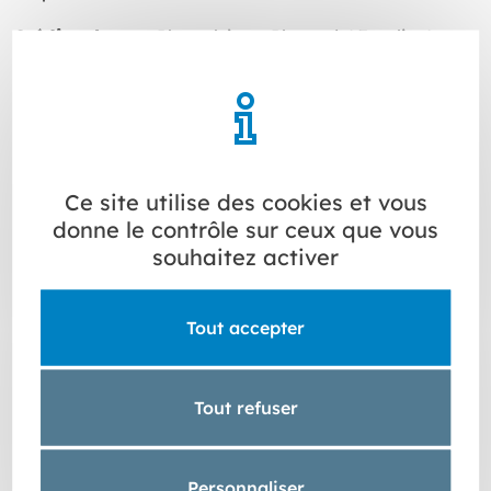
Crédits photos :
Photothèque Plattard / Fotolia /
Shutterstock
Plattard Négoce Bâtiment : Desvres, Dewalt, Diager,
Gris Clair, Hitatchi, Imerys, Isover, Knauf, Metabo,
Parex Lanko, Placoplatre, Rockpanel, Rockxool,
Stanley, Technicil, Wienerberger
Ce site utilise des cookies et vous
Ollier Bois : Arbony, Arpa, Kährs, Universo Dellorso,
donne le contrôle sur ceux que vous
Photothèque Samse, Roziere, Sogal, UPM, Zilten
souhaitez activer
Plattard Carrelages : Schlüter-Systems, Sanijura, Samo
Douche, Ondyna, Novellini, Litophin, Jacuzzi, GB
Groupe, Desvres, Cedam, Piemme, Marazzi, Lea,
Tout accepter
Carodeco, Fincibec, Casalgrande
Plattard Négoce TP : Photothèque Samse
Tout refuser
MENTIONS LEGALES
Nous vous invitons à consulter notre page
MENTIONS
Personnaliser