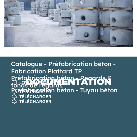
Catalogue - Préfabrication béton -
Fabrication Plattard TP
Préfabrication béton - Regards &
DOCUMENTATION
LIRE EN LIGNE
fonds de regards
Préfabrication béton - Tuyau béton
TÉLÉCHARGER
TÉLÉCHARGER
TÉLÉCHARGER