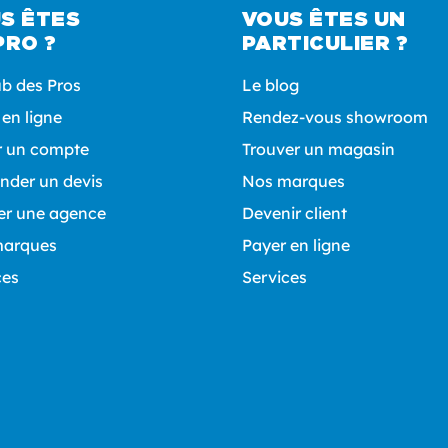
S ÊTES
VOUS ÊTES UN
PRO ?
PARTICULIER ?
ub des Pros
Le blog
 en ligne
Rendez-vous showroom
r un compte
Trouver un magasin
der un devis
Nos marques
er une agence
Devenir client
marques
Payer en ligne
ces
Services