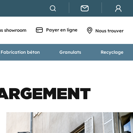
Payer en ligne
s showroom
Nous trouver
Fabrication béton
Granulats
Recyclage
HARGEMENT