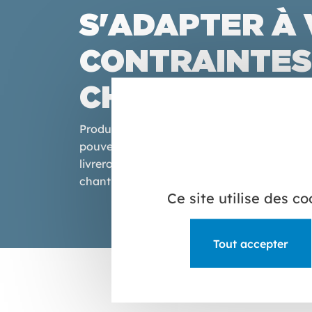
S'ADAPTER À
CONTRAINTES
CHANTIER
Produits en stock ou commandes spéci
pouvez accéder à plusieurs milliers de r
livrerons quelles que soient la nature et l
chantier.
Ce site utilise des c
Tout accepter