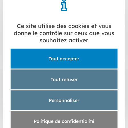
Cookies de publicité ciblée
Cookies des médias sociaux
Ce site utilise des cookies et vous
donne le contrôle sur ceux que vous
souhaitez activer
4. COMMENT GERER LES
COOKIES
Tout accepter
Plusieurs possibilités vous sont offertes pour gérer les
cookies.
Tout refuser
Vous pouvez exercer votre choix via
Personnaliser
notre page « Paramétrage des cookies
»
Politique de confidentialité