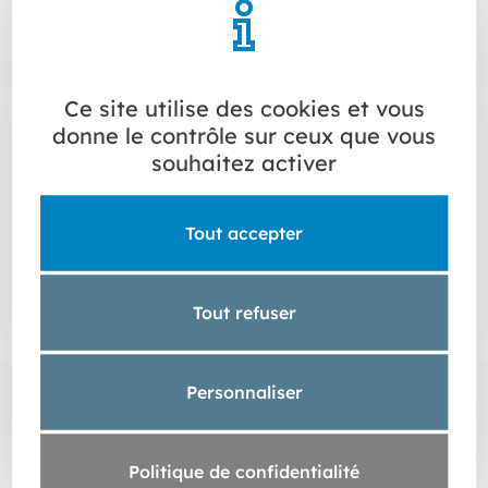
Ce site utilise des cookies et vous
donne le contrôle sur ceux que vous
souhaitez activer
Tout accepter
CRÉER UNE CONTINUITÉ
INTÉRIEUR/EXTÉRIEUR
Tout refuser
La tendance du sol continu dedans/dehors fait
paraître les espaces plus grands et crée une fluidité
visuelle, et cela fonctionne particulièrement bien avec
Personnaliser
la terre cuite. Un même carrelage posé au salon et sur
la terrasse attenante efface visuellement la frontière
entre l'intérieur et l'extérieur.
Politique de confidentialité