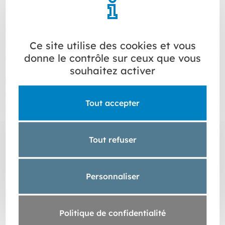
Cookies de publicité ciblée
Cookies des médias sociaux
Ce site utilise des cookies et vous
donne le contrôle sur ceux que vous
souhaitez activer
4. COMMENT GERER LES
COOKIES
Tout accepter
Plusieurs possibilités vous sont offertes pour gérer les
cookies.
Tout refuser
Vous pouvez exercer votre choix via
Personnaliser
notre page « Paramétrage des cookies
»
Politique de confidentialité