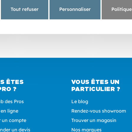
s qu’un bloc courant !
Tout refuser
Personnaliser
Politique
S ÊTES
VOUS ÊTES UN
PRO ?
PARTICULIER ?
ub des Pros
Le blog
 en ligne
Rendez-vous showroom
r un compte
Trouver un magasin
der un devis
Nos marques