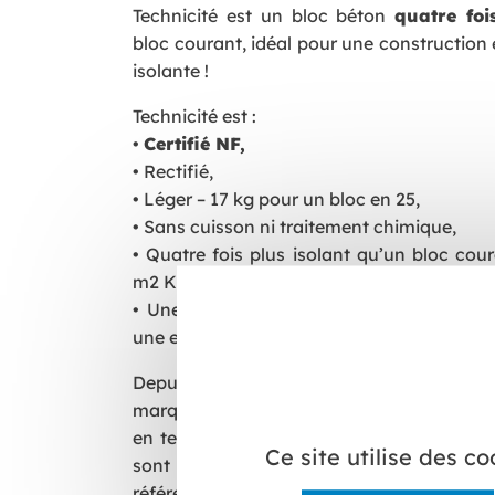
Technicité est un bloc béton
quatre foi
bloc courant, idéal pour une construction 
isolante !
Technicité est :
•
Certifié NF,
• Rectifié,
• Léger – 17 kg pour un bloc en 25,
• Sans cuisson ni traitement chimique,
• Quatre fois plus isolant qu’un bloc cou
m2 K/W,
• Une réponse aux nouveaux enjeux de l
une exigence accrue en matière d’isolatio
Depuis le 20 juillet 2022 il est certifié 
marque volontaire prouve que les caractér
en termes de qualité, sécurité, durabilité e
Ce site utilise des c
sont conformes aux exigences des no
référence : c’est ainsi que la résistance t