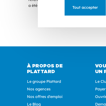
a été certifiée à 1.05 m2K/W soit 4 fois plu
Tout accepter
À PROPOS DE
VOU
PLATTARD
UN 
Le groupe Plattard
Le Cl
Nos agences
Payer
Nos offres d'emploi
Ouvri
Le Blog
Deman