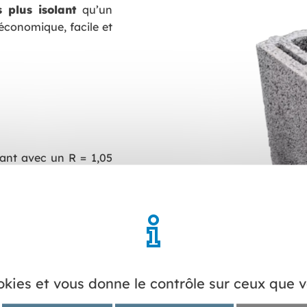
s plus isolant
qu’un
économique, facile et
rant avec un R = 1,05
a RE2020 qui intègre
n et d’impact CO2.
NF par le CERIB. Cette
istiques des produits
t aptitude à l’emploi,
ookies et vous donne le contrôle sur ceux que 
rmes françaises de
hermique de ce produit