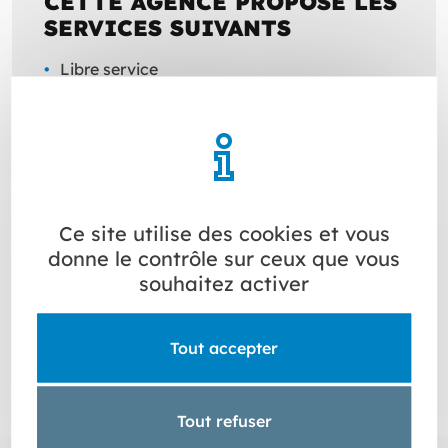
CETTE AGENCE PROPOSE LES
SERVICES SUIVANTS
Libre service
Expo Aménagement extérieur
Bureau d'études planchers
Livraison
Ce site utilise des cookies et vous
donne le contrôle sur ceux que vous
souhaitez activer
Plattard Négoce Louhans, votre négoce de matériaux
de construction. Nos équipes d’experts en
construction, rénovation et finition de vos intérieurs et
Tout accepter
extérieurs, sont à votre service avec : études
techniques planchers, expo aménagement extérieur,
libre service.
Tout refuser